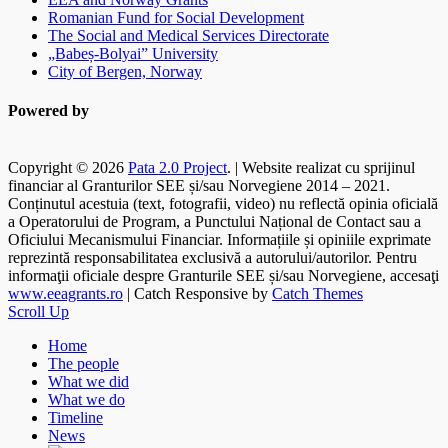
Romanian Fund for Social Development
The Social and Medical Services Directorate
„Babeș-Bolyai” University
City of Bergen, Norway
Powered by
Copyright © 2026
Pata 2.0 Project
. | Website realizat cu sprijinul
financiar al Granturilor SEE și/sau Norvegiene 2014 – 2021.
Conținutul acestuia (text, fotografii, video) nu reflectă opinia oficială
a Operatorului de Program, a Punctului Național de Contact sau a
Oficiului Mecanismului Financiar. Informațiile și opiniile exprimate
reprezintă responsabilitatea exclusivă a autorului/autorilor. Pentru
informaţii oficiale despre Granturile SEE și/sau Norvegiene, accesaţi
www.eeagrants.ro
| Catch Responsive by
Catch Themes
Scroll Up
Home
The people
What we did
What we do
Timeline
News