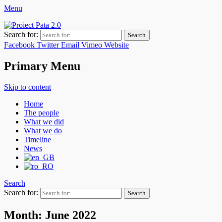
Menu
Pata 2.0 Project
Asociaţia de Dezvoltare Intercomunitară Zona Metropolitană Cluj
Search for:
Facebook
Twitter
Email
Vimeo
Website
Primary Menu
Skip to content
Home
The people
What we did
What we do
Timeline
News
Search
Search for:
Month:
June 2022