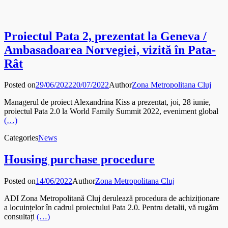
Proiectul Pata 2, prezentat la Geneva /
Ambasadoarea Norvegiei, vizită în Pata-
Rât
Posted on
29/06/2022
20/07/2022
Author
Zona Metropolitana Cluj
Managerul de proiect Alexandrina Kiss a prezentat, joi, 28 iunie,
proiectul Pata 2.0 la World Family Summit 2022, eveniment global
(…)
Categories
News
Housing purchase procedure
Posted on
14/06/2022
Author
Zona Metropolitana Cluj
ADI Zona Metropolitană Cluj derulează procedura de achiziționare
a locuințelor în cadrul proiectului Pata 2.0. Pentru detalii, vă rugăm
consultați
(…)