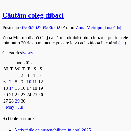
Căutăm coleg dibaci
Posted on
07/06/2022
09/06/2022
Author
Zona Metropolitana Cluj
Zona Metropolitană Cluj caută un administrator chibzuit, pentru cele
minimum 30 de apartamente pe care le va achiziționa în cadrul
(…)
Categories
News
June 2022
M
T
W
T
F
S
S
1
2
3
4
5
6
7
8
9
10
11
12
13
14
15
16
17
18
19
20
21
22
23
24
25
26
27
28
29
30
« May
Jul »
Articole recente
Activitățile de sustenabilitate în anul 2025