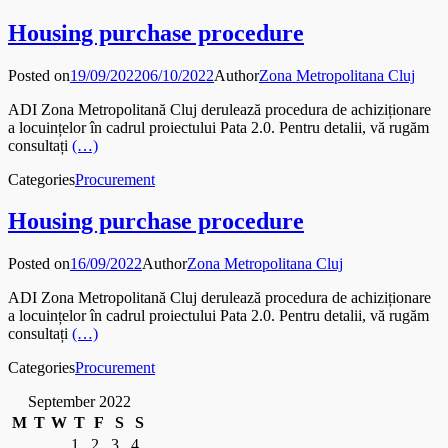
Housing purchase procedure
Posted on
19/09/2022
06/10/2022
Author
Zona Metropolitana Cluj
ADI Zona Metropolitană Cluj derulează procedura de achiziționare
a locuințelor în cadrul proiectului Pata 2.0. Pentru detalii, vă rugăm
consultați
(…)
Categories
Procurement
Housing purchase procedure
Posted on
16/09/2022
Author
Zona Metropolitana Cluj
ADI Zona Metropolitană Cluj derulează procedura de achiziționare
a locuințelor în cadrul proiectului Pata 2.0. Pentru detalii, vă rugăm
consultați
(…)
Categories
Procurement
September 2022
M
T
W
T
F
S
S
1
2
3
4