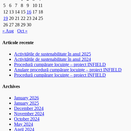
5
6
7
8
9
10
11
12
13
14
15
16
17
18
19
20
21
22
23
24
25
26
27
28
29
30
« Aug
Oct »
Articole recente
Activitățile de sustenabilitate în anul 2025
Activitățile de sustenabilitate în anul 2024
Procedură cumpărare locuințe – proiect INFIELD
Anulare procedură cumpărare locuințe – proiect INFIELD
Procedură cumpărare locuințe – proiect INFIELD
Archives
January 2026
January 2025
December 2024
November 2024
October 2024
May 2024
April 2024