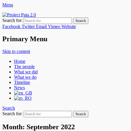
Menu
Pata 2.0 Project
Asociaţia de Dezvoltare Intercomunitară Zona Metropolitană Cluj
Search for:
Facebook
Twitter
Email
Vimeo
Website
Primary Menu
Skip to content
Home
The people
What we did
What we do
Timeline
News
Search
Search for:
Month:
September 2022