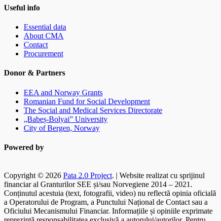
Useful info
Essential data
About CMA
Contact
Procurement
Donor & Partners
EEA and Norway Grants
Romanian Fund for Social Development
The Social and Medical Services Directorate
„Babeș-Bolyai” University
City of Bergen, Norway
Powered by
Copyright © 2026
Pata 2.0 Project
. | Website realizat cu sprijinul
financiar al Granturilor SEE și/sau Norvegiene 2014 – 2021.
Conținutul acestuia (text, fotografii, video) nu reflectă opinia oficială
a Operatorului de Program, a Punctului Național de Contact sau a
Oficiului Mecanismului Financiar. Informațiile și opiniile exprimate
reprezintă responsabilitatea exclusivă a autorului/autorilor. Pentru