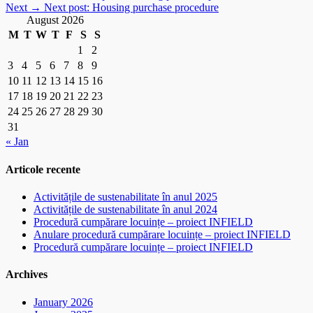
Next →
Next post:
Housing purchase procedure
August 2026
M
T
W
T
F
S
S
1
2
3
4
5
6
7
8
9
10
11
12
13
14
15
16
17
18
19
20
21
22
23
24
25
26
27
28
29
30
31
« Jan
Articole recente
Activitățile de sustenabilitate în anul 2025
Activitățile de sustenabilitate în anul 2024
Procedură cumpărare locuințe – proiect INFIELD
Anulare procedură cumpărare locuințe – proiect INFIELD
Procedură cumpărare locuințe – proiect INFIELD
Archives
January 2026