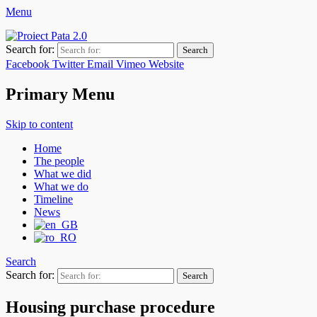
Menu
Pata 2.0 Project
Asociaţia de Dezvoltare Intercomunitară Zona Metropolitană Cluj
Search for:
Facebook
Twitter
Email
Vimeo
Website
Primary Menu
Skip to content
Home
The people
What we did
What we do
Timeline
News
Search
Search for:
Housing purchase procedure