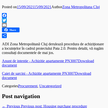
Posted on
15/09/2021
15/09/2021
Author
Zona Metropolitana Cluj
Facebook
Twitter
Email
Share
Share
ADI Zona Metropolitană Cluj derulează procedura de achiziționare
a locuințelor în cadrul proiectului Pata 2.0. Pentru detalii, vă rugăm
consultați documentele de mai jos.
Anunt de intentie - Achizitie apartamente PN3007
Download
document
Caiet de sarcini - Achizitie apartamente PN3007
Download
document
Categories
Procurement
,
Uncategorized
Post navigation
← Previous
Previous post:
Housing purchase procedure