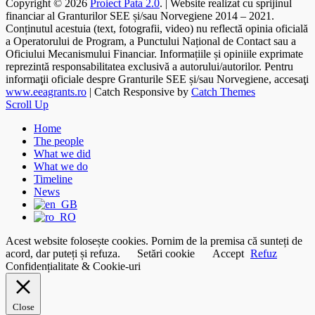
Copyright © 2026
Proiect Pata 2.0
. | Website realizat cu sprijinul
financiar al Granturilor SEE și/sau Norvegiene 2014 – 2021.
Conținutul acestuia (text, fotografii, video) nu reflectă opinia oficială
a Operatorului de Program, a Punctului Național de Contact sau a
Oficiului Mecanismului Financiar. Informațiile și opiniile exprimate
reprezintă responsabilitatea exclusivă a autorului/autorilor. Pentru
informaţii oficiale despre Granturile SEE și/sau Norvegiene, accesaţi
www.eeagrants.ro
| Catch Responsive by
Catch Themes
Scroll Up
Home
The people
What we did
What we do
Timeline
News
Acest website folosește cookies. Pornim de la premisa că sunteți de
acord, dar puteți și refuza.
Setări cookie
Accept
Refuz
Confidențialitate & Cookie-uri
Close