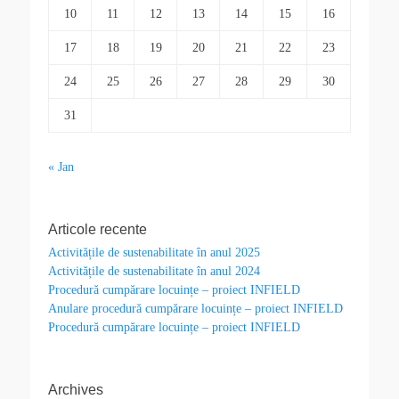
10
11
12
13
14
15
16
17
18
19
20
21
22
23
24
25
26
27
28
29
30
31
« Jan
Articole recente
Activitățile de sustenabilitate în anul 2025
Activitățile de sustenabilitate în anul 2024
Procedură cumpărare locuințe – proiect INFIELD
Anulare procedură cumpărare locuințe – proiect INFIELD
Procedură cumpărare locuințe – proiect INFIELD
Archives