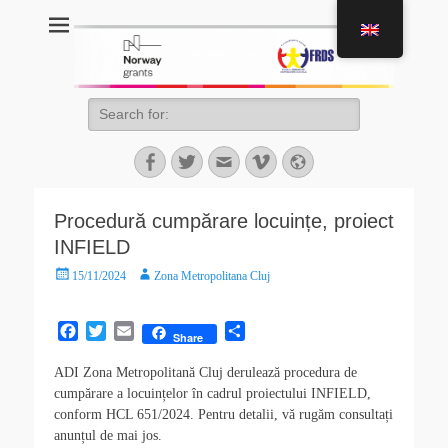
Pata 2.0 Project
Asociaţia de Dezvoltare Intercomunitară Zona Metropolitană Cluj
Procedură cumpărare locuințe, proiect
INFIELD
15/11/2024
Zona Metropolitana Cluj
F
T
E
S
Share
a
w
m
h
c
i
a
a
ADI Zona Metropolitană Cluj derulează procedura de
e
t
i
r
cumpărare a locuințelor în cadrul proiectului INFIELD,
b
t
l
e
conform HCL 651/2024. Pentru detalii, vă rugăm consultați
o
e
anunțul de mai jos.