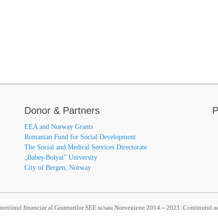
Donor & Partners
P
EEA and Norway Grants
Romanian Fund for Social Development
The Social and Medical Services Directorate
„Babeș-Bolyai” University
City of Bergen, Norway
u sprijinul financiar al Granturilor SEE și/sau Norvegiene 2014 – 2021. Conținutul aces
au a Oficiului Mecanismului Financiar. Informațiile și opiniile exprimate reprezint