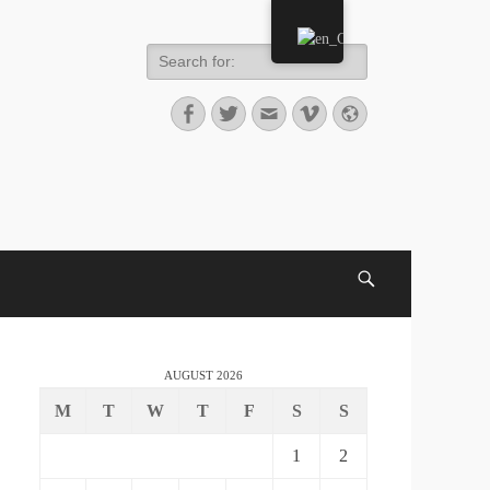
AUGUST 2026
M
T
W
T
F
S
S
1
2