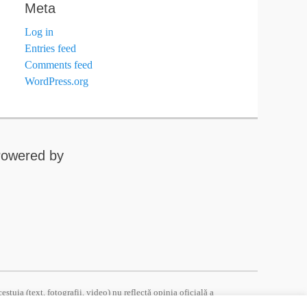
Meta
Log in
Entries feed
Comments feed
WordPress.org
owered by
tuia (text, fotografii, video) nu reflectă opinia oficială a
ă responsabilitatea exclusivă a autorului/autorilor. Pentru