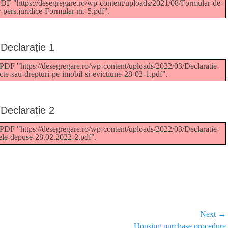
PDF "https://desegregare.ro/wp-content/uploads/2021/08/Formular-de-
r-pers.juridice-Formular-nr.-5.pdf".
Declarație 1
 PDF "https://desegregare.ro/wp-content/uploads/2022/03/Declaratie-
acte-sau-drepturi-pe-imobil-si-evictiune-28-02-1.pdf".
Declarație 2
 PDF "https://desegregare.ro/wp-content/uploads/2022/03/Declaratie-
tele-depuse-28.02.2022-2.pdf".
Next →
Housing purchase procedure