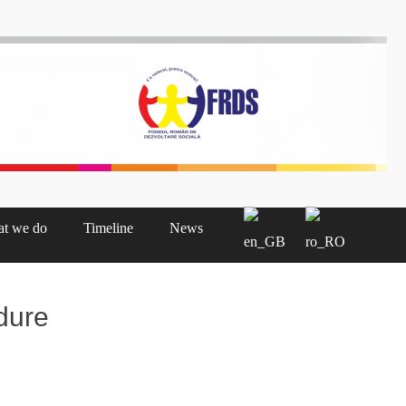
nă Cluj
t we do
Timeline
News
dure