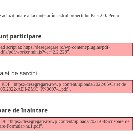
hiziționare a locuințelor în cadrul proiectului Pata 2.0. Pentru
nț participare
ad script at: https://desegregare.ro/wp-content/plugins/pdf-
pdfjs/pdf.worker.min.js?ver=2.2.228".
aiet de sarcini
g PDF "https://desegregare.ro/wp-content/uploads/2022/05/Caiet-de-
-05.05.2022-ADI-ZMC_PN3007-1.pdf".
oare de înaintare
PDF "https://desegregare.ro/wp-content/uploads/2021/08/Scrisoare-de-
tare-Formular-nr.1.pdf".