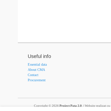
Useful info
Essential data
About CMA
Contact
Procurement
Copyright © 2026
Proiect Pata 2.0
. | Website realizat c
Operatorului de Program, a Punctului Național de Contact s