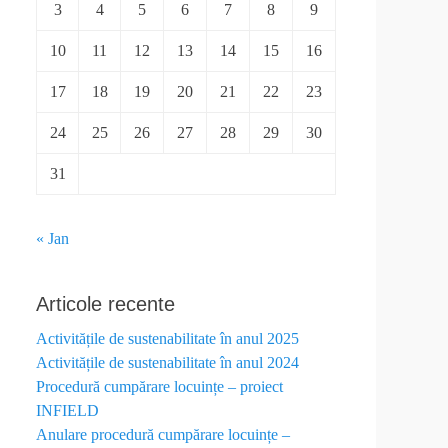
3
4
5
6
7
8
9
10
11
12
13
14
15
16
17
18
19
20
21
22
23
24
25
26
27
28
29
30
31
« Jan
Articole recente
Activitățile de sustenabilitate în anul 2025
Activitățile de sustenabilitate în anul 2024
Procedură cumpărare locuințe – proiect
INFIELD
Anulare procedură cumpărare locuințe –