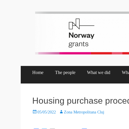
Pata 2.0 Project
Asociaţia de Dezvoltare Intercomunitară Zona Metropolita
Home
The people
What we did
Wha
Housing purchase proce
05/05/2022
Zona Metropolitana Cluj