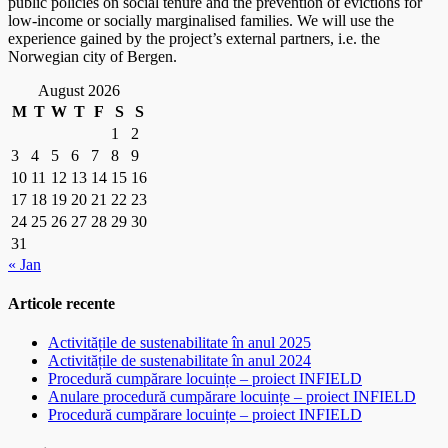
public policies on social tenure and the prevention of evictions for
low-income or socially marginalised families. We will use the
experience gained by the project’s external partners, i.e. the
Norwegian city of Bergen.
August 2026
M
T
W
T
F
S
S
1
2
3
4
5
6
7
8
9
10
11
12
13
14
15
16
17
18
19
20
21
22
23
24
25
26
27
28
29
30
31
« Jan
Articole recente
Activitățile de sustenabilitate în anul 2025
Activitățile de sustenabilitate în anul 2024
Procedură cumpărare locuințe – proiect INFIELD
Anulare procedură cumpărare locuințe – proiect INFIELD
Procedură cumpărare locuințe – proiect INFIELD