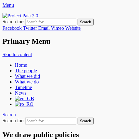
Menu
Pata 2.0 Project
Asociaţia de Dezvoltare Intercomunitară Zona Metropolitană Cluj
Search for:
Facebook
Twitter
Email
Vimeo
Website
Primary Menu
Skip to content
Home
The people
What we did
What we do
Timeline
News
Search
Search for:
We draw public policies