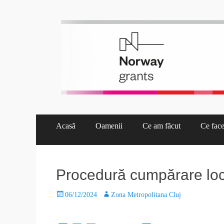
Proiect Pata 2.0
Asociaţia de Dezvoltare Intercomunitară Zona Metropolita
Acasă
Oamenii
Ce am făcut
Ce fac
Procedură cumpărare loc
06/12/2024
Zona Metropolitana Cluj