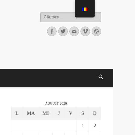
AUGUST 2026
L
MA
MI
J
V
S
D
1
2