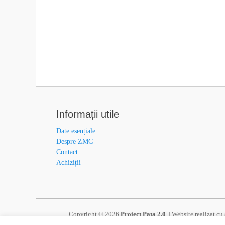
Informații utile
Date esențiale
Despre ZMC
Contact
Achiziții
Copyright © 2026
Proiect Pata 2.0
. | Website realizat c
Operatorului de Program, a Punctului Național de Contact s