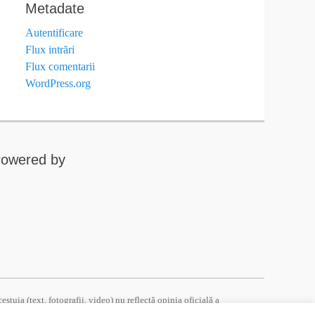
Metadate
Autentificare
Flux intrări
Flux comentarii
WordPress.org
owered by
tuia (text, fotografii, video) nu reflectă opinia oficială a
ă responsabilitatea exclusivă a autorului/autorilor. Pentru