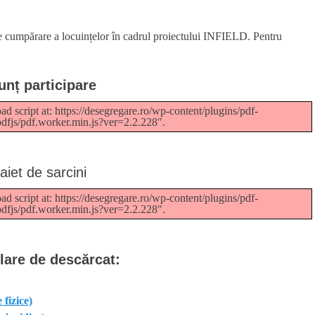
cumpărare a locuințelor în cadrul proiectului INFIELD. Pentru
unț participare
ad script at: https://desegregare.ro/wp-content/plugins/pdf-
pdfjs/pdf.worker.min.js?ver=2.2.228".
aiet de sarcini
ad script at: https://desegregare.ro/wp-content/plugins/pdf-
pdfjs/pdf.worker.min.js?ver=2.2.228".
are de descărcat:
fizice)