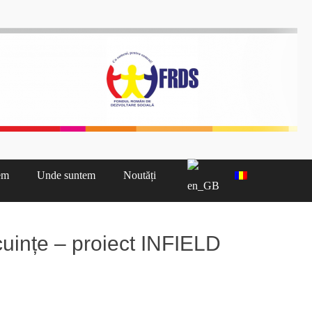
nă Cluj
em
Unde suntem
Noutăți
uințe – proiect INFIELD