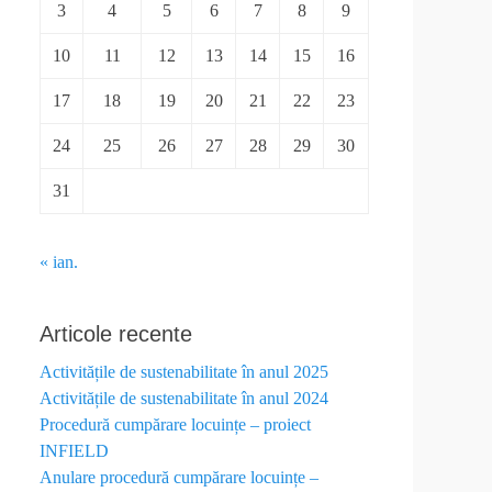
3
4
5
6
7
8
9
10
11
12
13
14
15
16
17
18
19
20
21
22
23
24
25
26
27
28
29
30
31
« ian.
Articole recente
Activitățile de sustenabilitate în anul 2025
Activitățile de sustenabilitate în anul 2024
Procedură cumpărare locuințe – proiect
INFIELD
Anulare procedură cumpărare locuințe –