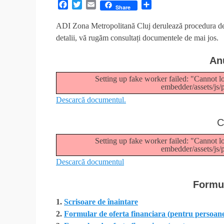
F
T
E
P
Share
a
w
m
a
c
i
a
r
ADI Zona Metropolitană Cluj derulează procedura de 
e
t
i
t
detalii, vă rugăm consultați documentele de mai jos.
b
t
l
a
o
e
j
An
o
r
e
k
a
Setting up fake worker failed: "Cannot lo
z
embedder/assets/js/
ă
Descarcă documentul.
C
Setting up fake worker failed: "Cannot lo
embedder/assets/js/
Descarcă documentul
Formul
1.
Scrisoare de înaintare
2.
Formular de oferta financiara (pentru persoane 