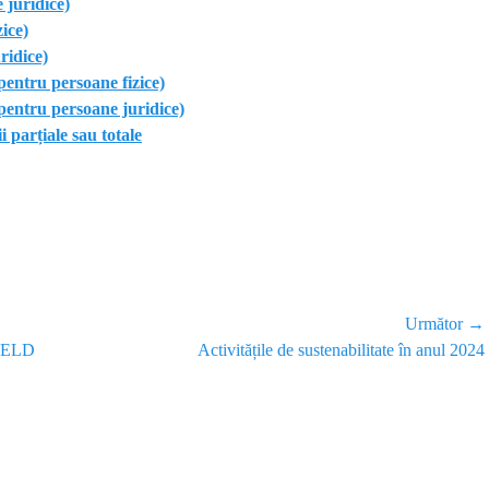
 juridice)
ice)
ridice)
(pentru persoane fizice)
 (pentru persoane juridice)
 parțiale sau totale
Următor →
FIELD
Activitățile de sustenabilitate în anul 2024