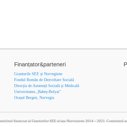
Finanțator&parteneri
P
Granturile SEE și Norvegiene
Fondul Român de Dezvoltare Socială
Direcția de Asistență Socială și Medicală
Universitatea „Babeș-Bolyai”
Orașul Bergen, Norvegia
u sprijinul financiar al Granturilor SEE și/sau Norvegiene 2014 – 2021. Conținutul aces
au a Oficiului Mecanismului Financiar. Informațiile și opiniile exprimate reprezint