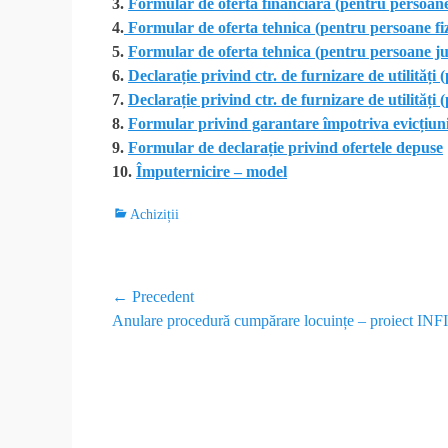
3.
Formular de oferta financiara (pentru persoane
4.
Formular de oferta tehnica (pentru persoane fiz
5.
Formular de oferta tehnica (pentru persoane ju
6.
Declarație privind ctr. de furnizare de utilități 
7.
Declarație privind ctr. de furnizare de utilități
8.
Formular privind garantare împotriva evicțiunii
9.
Formular de declarație privind ofertele depuse
10.
Împuternicire – model
Achiziții
← Precedent
Anulare procedură cumpărare locuințe – proiect IN