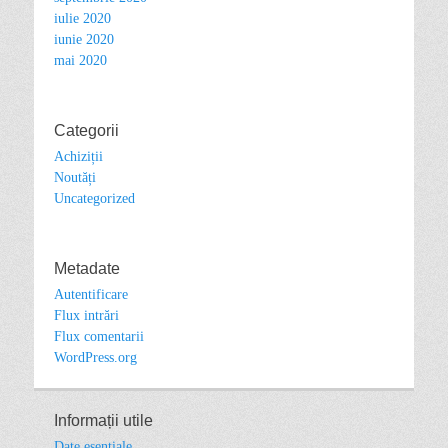
iulie 2020
iunie 2020
mai 2020
Categorii
Achiziții
Noutăți
Uncategorized
Metadate
Autentificare
Flux intrări
Flux comentarii
WordPress.org
Informații utile
Date esențiale