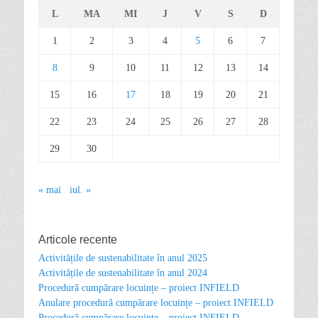
L
MA
MI
J
V
S
D
1
2
3
4
5
6
7
8
9
10
11
12
13
14
15
16
17
18
19
20
21
22
23
24
25
26
27
28
29
30
« mai
iul. »
Articole recente
Activitățile de sustenabilitate în anul 2025
Activitățile de sustenabilitate în anul 2024
Procedură cumpărare locuințe – proiect INFIELD
Anulare procedură cumpărare locuințe – proiect INFIELD
Procedură cumpărare locuințe – proiect INFIELD