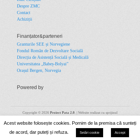
Despre ZMC
Contact
Achiziții
Finanțator&parteneri
Granturile SEE și Norvegiene
Fondul Român de Dezvoltare Socială
Direcția de Asistență Socială și Medicală
Universitatea „Babeș-Bolyai”
Orașul Bergen, Norvegia
Powered by
Copyright © 2026
Proiect Pata 2.0
. | Website realizat cu sprijinul
financiar al Granturilor SEE și/sau Norvegiene 2014 – 2021. Conținutul
Acest website folosește cookies. Pornim de la premisa că sunteți
acestuia (text, fotografii, video) nu reflectă opinia oficială a Operatorului
de Program, a Punctului Național de Contact sau a Oficiului
de acord, dar puteți și refuza.
Setări cookie
Accept
Mecanismului Financiar. Informațiile și opiniile exprimate reprezintă
responsabilitatea exclusivă a autorului/autorilor. Pentru informaţii oficiale