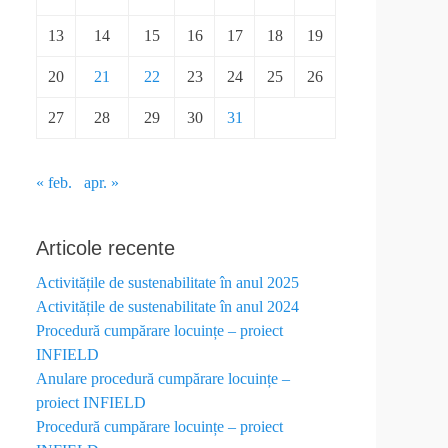
13
14
15
16
17
18
19
20
21
22
23
24
25
26
27
28
29
30
31
« feb.
apr. »
Articole recente
Activitățile de sustenabilitate în anul 2025
Activitățile de sustenabilitate în anul 2024
Procedură cumpărare locuințe – proiect
INFIELD
Anulare procedură cumpărare locuințe –
proiect INFIELD
Procedură cumpărare locuințe – proiect