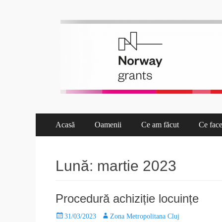
Proiect Pata 2.0
Asociaţia de Dezvoltare Intercomunitară Zona Metropolita
Acasă
Oamenii
Ce am făcut
Ce fac
Lună:
martie 2023
Procedură achiziție locuințe
31/03/2023
Zona Metropolitana Cluj