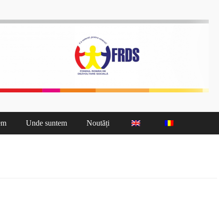
nă Cluj
em
Unde suntem
Noutăți