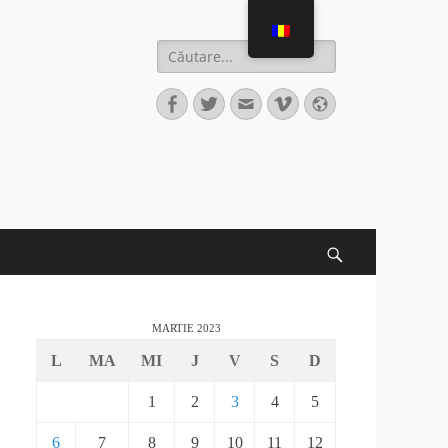
MARTIE 2023
L
MA
MI
J
V
S
D
1
2
3
4
5
6
7
8
9
10
11
12