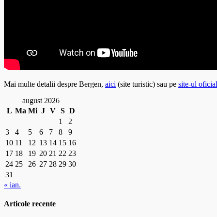
Mai multe detalii despre Bergen,
aici
(site turistic) sau pe
site-ul oficia
august 2026
L
Ma
Mi
J
V
S
D
1
2
3
4
5
6
7
8
9
10
11
12
13
14
15
16
17
18
19
20
21
22
23
24
25
26
27
28
29
30
31
« ian.
Articole recente