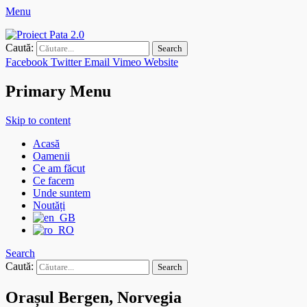
Menu
Proiect Pata 2.0
Asociaţia de Dezvoltare Intercomunitară Zona Metropolitană Cluj
Caută:
Facebook
Twitter
Email
Vimeo
Website
Primary Menu
Skip to content
Acasă
Oamenii
Ce am făcut
Ce facem
Unde suntem
Noutăți
Search
Caută:
Orașul Bergen, Norvegia