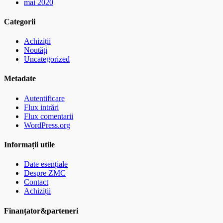
mai 2020
Categorii
Achiziții
Noutăți
Uncategorized
Metadate
Autentificare
Flux intrări
Flux comentarii
WordPress.org
Informații utile
Date esențiale
Despre ZMC
Contact
Achiziții
Finanțator&parteneri