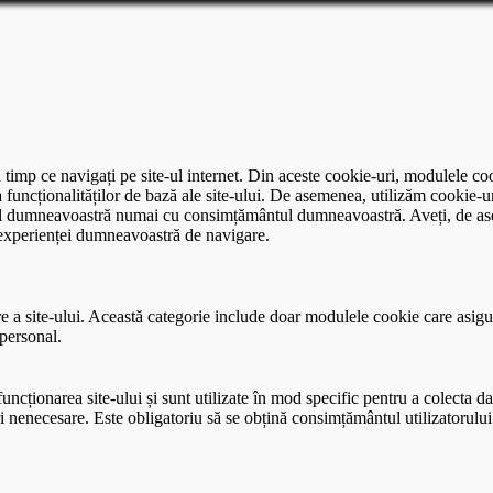
 timp ce navigați pe site-ul internet. Din aceste cookie-uri, modulele co
uncționalităților de bază ale site-ului. De asemenea, utilizăm cookie-uri
serul dumneavoastră numai cu consimțământul dumneavoastră. Aveți, de ase
 experienței dumneavoastră de navigare.
 a site-ului. Această categorie include doar modulele cookie care asigură 
 personal.
cționarea site-ului și sunt utilizate în mod specific pentru a colecta date
ri nenecesare. Este obligatoriu să se obțină consimțământul utilizatorului