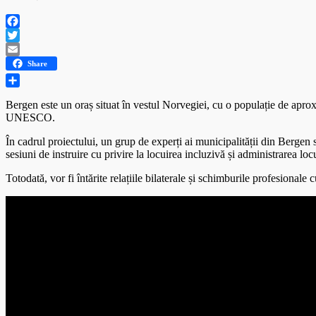
Facebook
Twitter
Email
Share
Partajează
Bergen este un oraș situat în vestul Norvegiei, cu o populație de apro
UNESCO.
În cadrul proiectului, un grup de experți ai municipalității din Bergen s
sesiuni de instruire cu privire la locuirea incluzivă și administrarea loc
Totodată, vor fi întărite relațiile bilaterale și schimburile profesionale