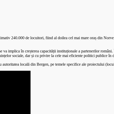
ximativ 240.000 de locuitori, fiind al doilea cel mai mare oraș din Norv
e va implica în creșterea capacității instituționale a partenerilor români.
uințelor sociale, dar și cu privire la cele mai eficiente politici publice î
 cu autoritatea locală din Bergen, pe temele specifice ale proiectului (locui