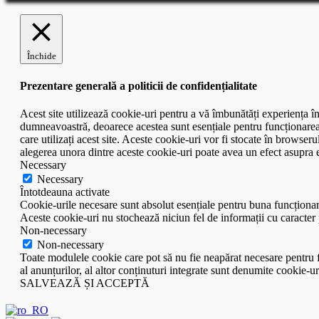
Închide
Prezentare generală a politicii de confidențialitate
Acest site utilizează cookie-uri pentru a vă îmbunătăți experiența în
dumneavoastră, deoarece acestea sunt esențiale pentru funcționarea f
care utilizați acest site. Aceste cookie-uri vor fi stocate în brow
alegerea unora dintre aceste cookie-uri poate avea un efect asupra
Necessary
Necessary
Întotdeauna activate
Cookie-urile necesare sunt absolut esențiale pentru buna funcționare
Aceste cookie-uri nu stochează niciun fel de informații cu caracter
Non-necessary
Non-necessary
Toate modulele cookie care pot să nu fie neapărat necesare pentru fun
al anunțurilor, al altor conținuturi integrate sunt denumite cookie-u
SALVEAZĂ ȘI ACCEPTĂ