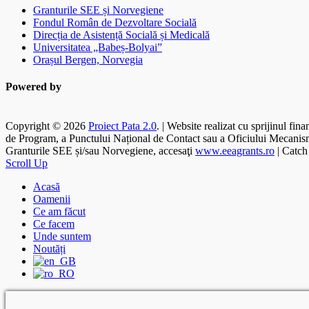
Granturile SEE și Norvegiene
Fondul Român de Dezvoltare Socială
Direcția de Asistență Socială și Medicală
Universitatea „Babeș-Bolyai”
Orașul Bergen, Norvegia
Powered by
Copyright © 2026
Proiect Pata 2.0
. | Website realizat cu sprijinul fi
de Program, a Punctului Național de Contact sau a Oficiului Mecanismulu
Granturile SEE și/sau Norvegiene, accesaţi
www.eeagrants.ro
| Catch
Scroll Up
Acasă
Oamenii
Ce am făcut
Ce facem
Unde suntem
Noutăți