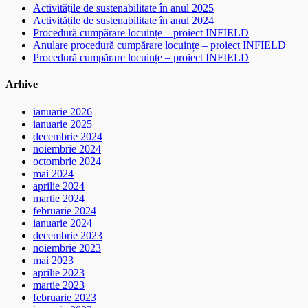
Activitățile de sustenabilitate în anul 2025
Activitățile de sustenabilitate în anul 2024
Procedură cumpărare locuințe – proiect INFIELD
Anulare procedură cumpărare locuințe – proiect INFIELD
Procedură cumpărare locuințe – proiect INFIELD
Arhive
ianuarie 2026
ianuarie 2025
decembrie 2024
noiembrie 2024
octombrie 2024
mai 2024
aprilie 2024
martie 2024
februarie 2024
ianuarie 2024
decembrie 2023
noiembrie 2023
mai 2023
aprilie 2023
martie 2023
februarie 2023