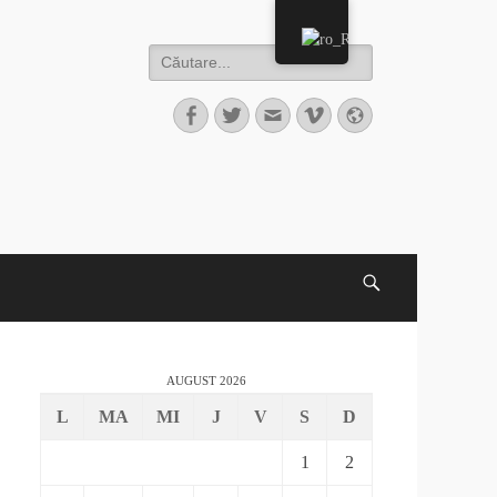
AUGUST 2026
L
MA
MI
J
V
S
D
1
2