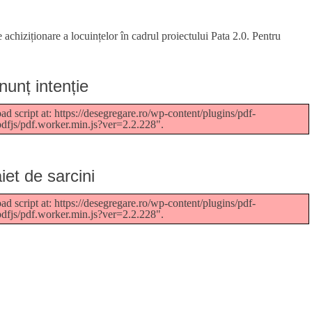
hiziționare a locuințelor în cadrul proiectului Pata 2.0. Pentru
nunț intenție
ad script at: https://desegregare.ro/wp-content/plugins/pdf-
pdfjs/pdf.worker.min.js?ver=2.2.228".
iet de sarcini
ad script at: https://desegregare.ro/wp-content/plugins/pdf-
pdfjs/pdf.worker.min.js?ver=2.2.228".