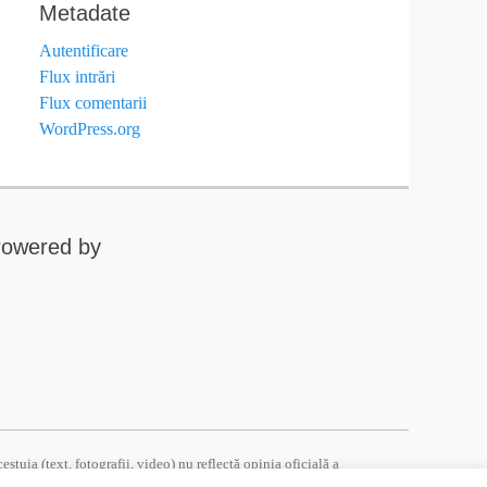
Metadate
Autentificare
Flux intrări
Flux comentarii
WordPress.org
owered by
tuia (text, fotografii, video) nu reflectă opinia oficială a
ă responsabilitatea exclusivă a autorului/autorilor. Pentru