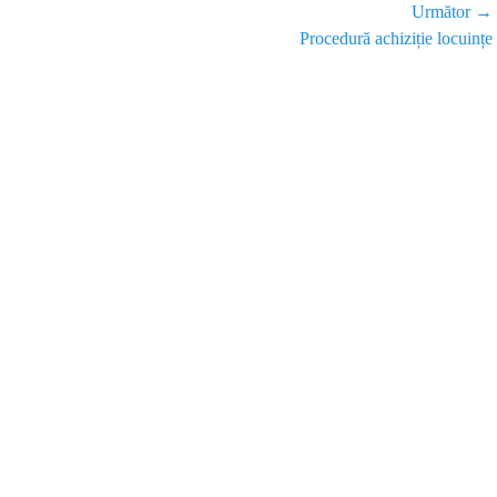
Următor →
Procedură achiziție locuințe