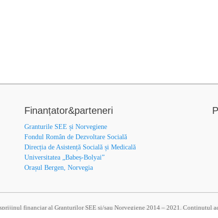
Finanțator&parteneri
P
Granturile SEE și Norvegiene
Fondul Român de Dezvoltare Socială
Direcția de Asistență Socială și Medicală
Universitatea „Babeș-Bolyai”
Orașul Bergen, Norvegia
u sprijinul financiar al Granturilor SEE și/sau Norvegiene 2014 – 2021. Conținutul aces
au a Oficiului Mecanismului Financiar. Informațiile și opiniile exprimate reprezint