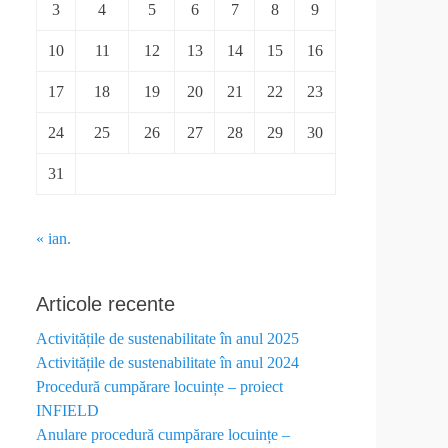
3
4
5
6
7
8
9
10
11
12
13
14
15
16
17
18
19
20
21
22
23
24
25
26
27
28
29
30
31
« ian.
Articole recente
Activitățile de sustenabilitate în anul 2025
Activitățile de sustenabilitate în anul 2024
Procedură cumpărare locuințe – proiect
INFIELD
Anulare procedură cumpărare locuințe –