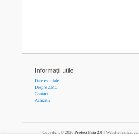
Informații utile
Date esențiale
Despre ZMC
Contact
Achiziții
Copyright © 2026
Proiect Pata 2.0
. | Website realizat c
Operatorului de Program, a Punctului Național de Contact s