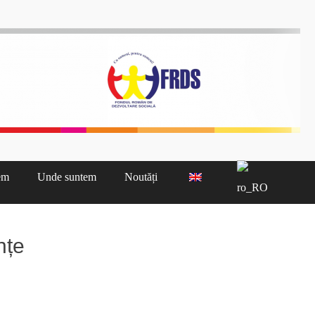
nă Cluj
em
Unde suntem
Noutăți
nțe