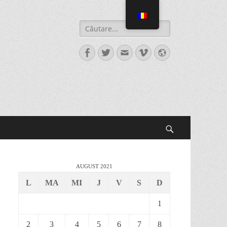
AUGUST 2021
L
MA
MI
J
V
S
D
1
2
3
4
5
6
7
8