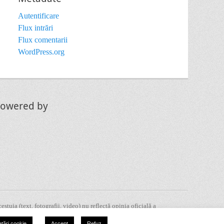
Autentificare
Flux intrări
Flux comentarii
WordPress.org
owered by
tuia (text, fotografii, video) nu reflectă opinia oficială a
ă responsabilitatea exclusivă a autorului/autorilor. Pentru
tări cookie
Accept
Refuz