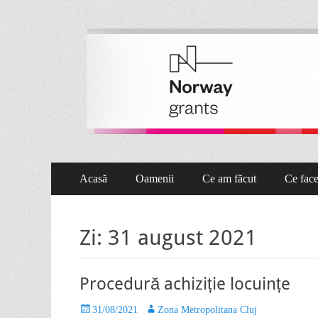
Proiect Pata 2.0
Asociaţia de Dezvoltare Intercomunitară Zona Metropolita
Acasă
Oamenii
Ce am făcut
Ce fac
Zi:
31 august 2021
Procedură achiziție locuințe
31/08/2021
Zona Metropolitana Cluj