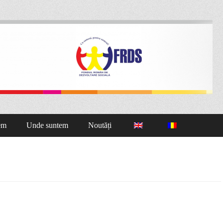
nă Cluj
em
Unde suntem
Noutăți