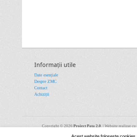
Informații utile
Date esențiale
Despre ZMC
Contact
Achiziții
Copyright © 2026
Proiect Pata 2.0
. | Website realizat c
Operatorului de Program, a Punctului Național de Contact s
Acest website folosește cookies. 