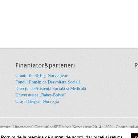
Finanțator&parteneri
P
Granturile SEE și Norvegiene
Fondul Român de Dezvoltare Socială
Direcția de Asistență Socială și Medicală
Universitatea „Babeș-Bolyai”
Orașul Bergen, Norvegia
u sprijinul financiar al Granturilor SEE și/sau Norvegiene 2014 – 2021. Conținutul aces
au a Oficiului Mecanismului Financiar. Informațiile și opiniile exprimate reprezint
Pornim de la premisa că sunteți de acord, dar puteți și refuza.
Se