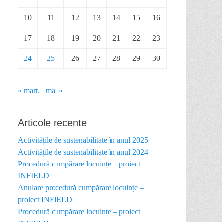
10
11
12
13
14
15
16
17
18
19
20
21
22
23
24
25
26
27
28
29
30
« mart.
mai »
Articole recente
Activitățile de sustenabilitate în anul 2025
Activitățile de sustenabilitate în anul 2024
Procedură cumpărare locuințe – proiect
INFIELD
Anulare procedură cumpărare locuințe –
proiect INFIELD
Procedură cumpărare locuințe – proiect