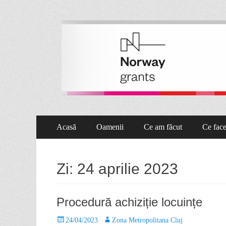
Proiect Pata 2.0
Asociaţia de Dezvoltare Intercomunitară Zona Metropolita
Acasă
Oamenii
Ce am făcut
Ce fac
Zi:
24 aprilie 2023
Procedură achiziție locuințe
24/04/2023
Zona Metropolitana Cluj