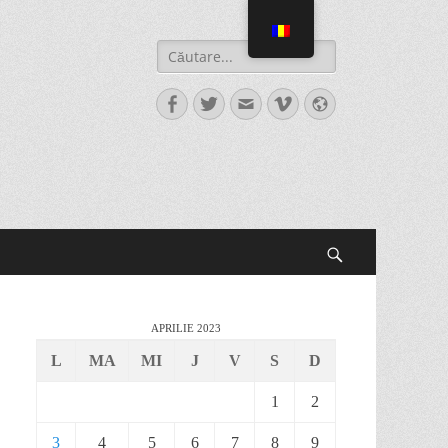
APRILIE 2023
L
MA
MI
J
V
S
D
1
2
3
4
5
6
7
8
9