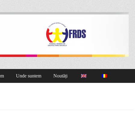
nă Cluj
em
Unde suntem
Noutăți