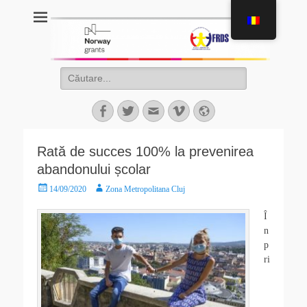
Proiect Pata 2.0
Asociaţia de Dezvoltare Intercomunitară Zona Metropolitană Cluj
Rată de succes 100% la prevenirea
abandonului școlar
14/09/2020
Zona Metropolitana Cluj
Î
n
p
ri