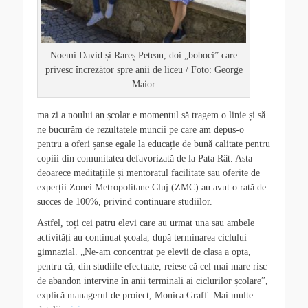
Noemi David și Rareș Petean, doi „boboci” care
privesc încrezător spre anii de liceu / Foto: George
Maior
ma zi a noului an școlar e momentul să tragem o linie și să
ne bucurăm de rezultatele muncii pe care am depus-o
pentru a oferi șanse egale la educație de bună calitate pentru
copiii din comunitatea defavorizată de la Pata Rât. Asta
deoarece meditațiile și mentoratul facilitate sau oferite de
experții Zonei Metropolitane Cluj (ZMC) au avut o rată de
succes de 100%, privind continuare studiilor.
Astfel, toți cei patru elevi care au urmat una sau ambele
activități au continuat școala, după terminarea ciclului
gimnazial. „Ne-am concentrat pe elevii de clasa a opta,
pentru că, din studiile efectuate, reiese că cel mai mare risc
de abandon intervine în anii terminali ai ciclurilor școlare”,
explică managerul de proiect, Monica Graff. Mai multe