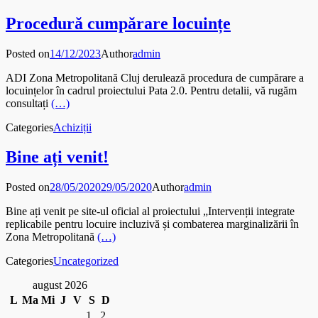
Procedură cumpărare locuințe
Posted on
14/12/2023
Author
admin
ADI Zona Metropolitană Cluj derulează procedura de cumpărare a
locuințelor în cadrul proiectului Pata 2.0. Pentru detalii, vă rugăm
consultați
(…)
Categories
Achiziții
Bine ați venit!
Posted on
28/05/2020
29/05/2020
Author
admin
Bine ați venit pe site-ul oficial al proiectului „Intervenții integrate
replicabile pentru locuire incluzivă și combaterea marginalizării în
Zona Metropolitană
(…)
Categories
Uncategorized
august 2026
L
Ma
Mi
J
V
S
D
1
2