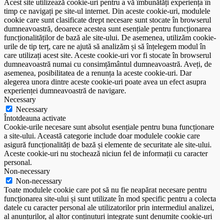
Acest site utilizează cookie-uri pentru a vă îmbunătăți experiența în
timp ce navigați pe site-ul internet. Din aceste cookie-uri, modulele
cookie care sunt clasificate drept necesare sunt stocate în browserul
dumneavoastră, deoarece acestea sunt esențiale pentru funcționarea
funcționalităților de bază ale site-ului. De asemenea, utilizăm cookie-
urile de tip terț, care ne ajută să analizăm și să înțelegem modul în
care utilizați acest site. Aceste cookie-uri vor fi stocate în browserul
dumneavoastră numai cu consimțământul dumneavoastră. Aveți, de
asemenea, posibilitatea de a renunța la aceste cookie-uri. Dar
alegerea unora dintre aceste cookie-uri poate avea un efect asupra
experienței dumneavoastră de navigare.
Necessary
Necessary
Întotdeauna activate
Cookie-urile necesare sunt absolut esențiale pentru buna funcționare
a site-ului. Această categorie include doar modulele cookie care
asigură funcționalități de bază și elemente de securitate ale site-ului.
Aceste cookie-uri nu stochează niciun fel de informații cu caracter
personal.
Non-necessary
Non-necessary
Toate modulele cookie care pot să nu fie neapărat necesare pentru
funcționarea site-ului și sunt utilizate în mod specific pentru a colecta
datele cu caracter personal ale utilizatorilor prin intermediul analizei,
al anunțurilor, al altor conținuturi integrate sunt denumite cookie-uri