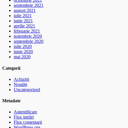
octombrie 2021
septembrie 2021
august 2021
iulie 2021
iunie 2021
aprilie 2021
februarie 2021
noiembrie 2020
septembrie 2020
iulie 2020
iunie 2020
mai 2020
Categorii
Achiziții
Noutăți
Uncategorized
Metadate
Autentificare
Flux intrări
Flux comentarii
WordPress.org