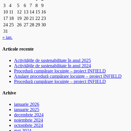
3
4
5
6
7
8
9
10
11
12
13
14
15
16
17
18
19
20
21
22
23
24
25
26
27
28
29
30
31
« ian.
Articole recente
Activitățile de sustenabilitate în anul 2025
Activitățile de sustenabilitate în anul 2024
Procedură cumpărare locuințe – proiect INFIELD
Anulare procedură cumpărare locuințe – proiect INFIELD
Procedură cumpărare locuințe – proiect INFIELD
Arhive
ianuarie 2026
ianuarie 2025
decembrie 2024
noiembrie 2024
octombrie 2024
mai 2024