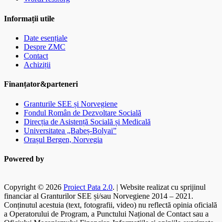
Informații utile
Date esențiale
Despre ZMC
Contact
Achiziții
Finanțator&parteneri
Granturile SEE și Norvegiene
Fondul Român de Dezvoltare Socială
Direcția de Asistență Socială și Medicală
Universitatea „Babeș-Bolyai”
Orașul Bergen, Norvegia
Powered by
Copyright © 2026
Proiect Pata 2.0
. | Website realizat cu sprijinul
financiar al Granturilor SEE și/sau Norvegiene 2014 – 2021.
Conținutul acestuia (text, fotografii, video) nu reflectă opinia oficială
a Operatorului de Program, a Punctului Național de Contact sau a