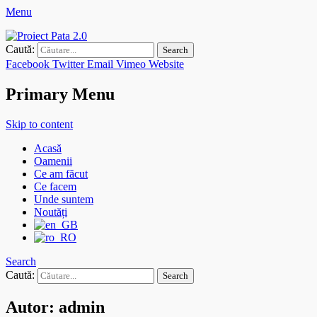
Menu
Proiect Pata 2.0
Asociaţia de Dezvoltare Intercomunitară Zona Metropolitană Cluj
Caută:
Facebook
Twitter
Email
Vimeo
Website
Primary Menu
Skip to content
Acasă
Oamenii
Ce am făcut
Ce facem
Unde suntem
Noutăți
Search
Caută:
Autor:
admin