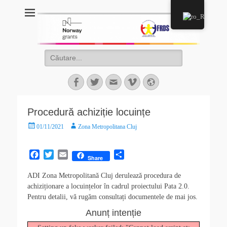
Proiect Pata 2.0
Asociaţia de Dezvoltare Intercomunitară Zona Metropolitană Cluj
Procedură achiziție locuințe
01/11/2021
Zona Metropolitana Cluj
F
T
E
P
Share
a
w
m
a
c
i
a
r
ADI Zona Metropolitană Cluj derulează procedura de
e
t
i
t
achiziționare a locuințelor în cadrul proiectului Pata 2.0.
b
t
l
a
Pentru detalii, vă rugăm consultați documentele de mai jos.
o
e
j
Anunț intenție
o
r
e
k
a