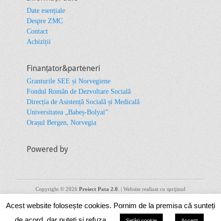
Date esențiale
Despre ZMC
Contact
Achiziții
Finanțator&parteneri
Granturile SEE și Norvegiene
Fondul Român de Dezvoltare Socială
Direcția de Asistență Socială și Medicală
Universitatea „Babeș-Bolyai”
Orașul Bergen, Norvegia
Powered by
Copyright © 2026
Proiect Pata 2.0
. | Website realizat cu sprijinul
financiar al Granturilor SEE și/sau Norvegiene 2014 – 2021. Conținutul
Acest website folosește cookies. Pornim de la premisa că sunteți
acestuia (text, fotografii, video) nu reflectă opinia oficială a Operatorului
de Program, a Punctului Național de Contact sau a Oficiului
de acord, dar puteți și refuza.
Setări cookie
Accept
Mecanismului Financiar. Informațiile și opiniile exprimate reprezintă