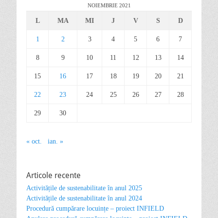
NOIEMBRIE 2021
L
MA
MI
J
V
S
D
1
2
3
4
5
6
7
8
9
10
11
12
13
14
15
16
17
18
19
20
21
22
23
24
25
26
27
28
29
30
« oct.
ian. »
Articole recente
Activitățile de sustenabilitate în anul 2025
Activitățile de sustenabilitate în anul 2024
Procedură cumpărare locuințe – proiect INFIELD